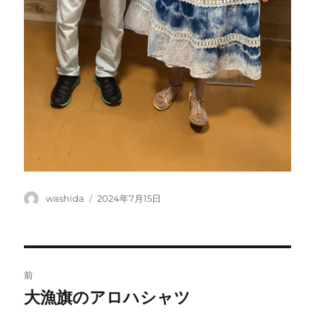
投
投
washida
2024年7月15日
稿
稿
者
日:
投
前
稿
大漁旗のアロハシャツ
前