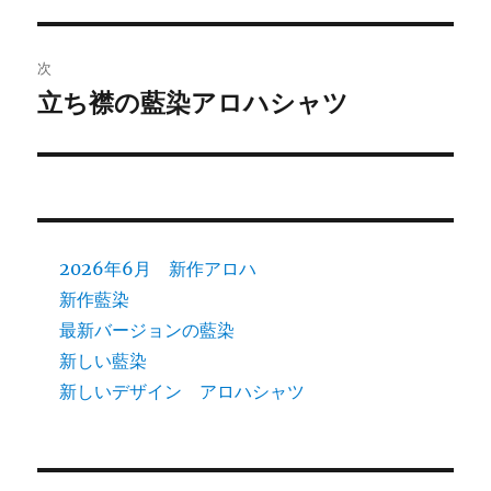
の
ナ
投
ビ
稿:
次
ゲ
立ち襟の藍染アロハシャツ
次
の
ー
投
シ
稿:
ョ
2026年6月 新作アロハ
ン
新作藍染
最新バージョンの藍染
新しい藍染
新しいデザイン アロハシャツ