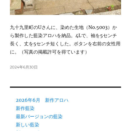
九十九里町のUさんに、染めた生地（No.5003）か
ら製作した藍染アロハを納品。4Lで、袖を5センチ
長く、丈を5センチ短くした。ボタンを右前の女性用
に。（写真の掲載許可を得ています）
投
2024年6月30日
稿
日:
2026年6月 新作アロハ
新作藍染
最新バージョンの藍染
新しい藍染